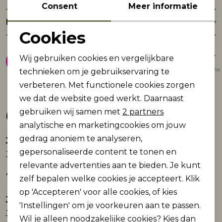
Consent
Meer informatie
Retourneren
Cookies
Noodzakelijke cookies
8.9
Wij gebruiken cookies en vergelijkbare
Personalisatie cookies
Gemiddelde van 1947 reviews
technieken om je gebruikservaring te
verbeteren. Met functionele cookies zorgen
Analytische cookies
we dat de website goed werkt. Daarnaast
Gerelateerde producten
Marketing cookies
gebruiken wij samen met
2 partners
analytische en marketingcookies om jouw
gedrag anoniem te analyseren,
Jack and Jones
Jack and Jones
Nieuw
Nieuw
gepersonaliseerde content te tonen en
JORNORREBRO EMB SWEAT HIGH NECK SN
JORNORREBRO EMB SWEAT HIGH NECK SN
relevante advertenties aan te bieden. Je kunt
44,99
44,99
zelf bepalen welke cookies je accepteert. Klik
op 'Accepteren' voor alle cookies, of kies
Jack and Jones
Jack and Jones
Nieuw
Nieuw
'Instellingen' om je voorkeuren aan te passen.
JCOLEGACY SWEAT SCUBA ZIP HOOD NOOS
JCOLEGACY SWEAT SCUBA ZIP HOOD NOOS
Wil je alleen noodzakelijke cookies? Kies dan