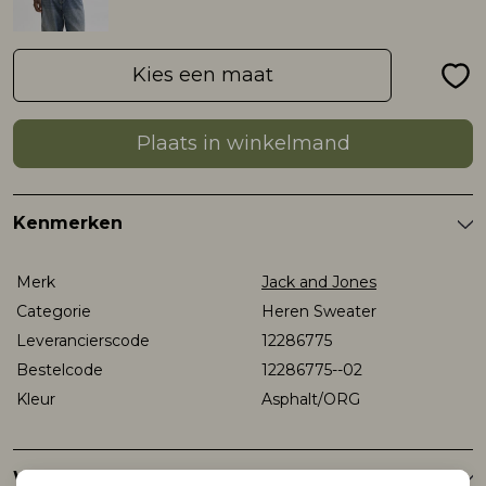
Rokken
T-shirts & Tops
Setje
T-shirts & Tops
Sweaters & Pullovers
Sjaal
Kies een maat
Sweaters & Pullovers
Vesten & Blazers
Sweaters & Pullovers
Vesten & Blazers
T-shirts & Tops
Plaats in winkelmand
T-shirts & Tops
Zwemkleding
T-shirts & Tops
Zwemkleding
Vesten & Blazers
Kenmerken
Vesten & Blazers
Vesten & Blazers
Merk
Jack and Jones
Categorie
Heren Sweater
Leverancierscode
12286775
Bestelcode
12286775--02
Kleur
Asphalt/ORG
Winkelvoorraad