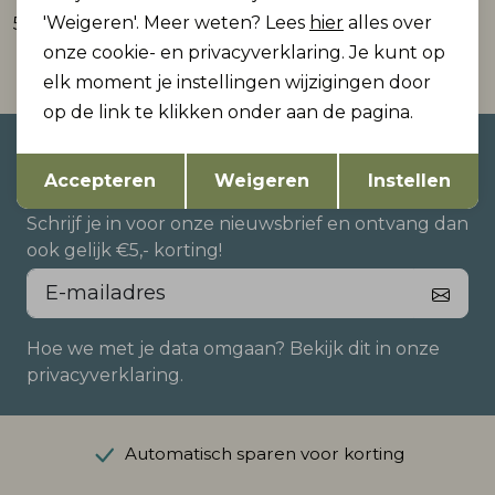
'Weigeren'. Meer weten? Lees
hier
alles over
59,99
59,99
onze cookie- en privacyverklaring. Je kunt op
elk moment je instellingen wijzigingen door
op de link te klikken onder aan de pagina.
Altijd als eerste op de hoogte
Opslaan
Terug
Accepteren
Weigeren
Instellen
zijn?
Schrijf je in voor onze nieuwsbrief en ontvang dan
ook gelijk €5,- korting!
Hoe we met je data omgaan? Bekijk dit in onze
privacyverklaring.
Automatisch sparen voor korting