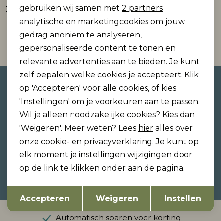
Marketing cookies
gebruiken wij samen met
2 partners
34,99
analytische en marketingcookies om jouw
gedrag anoniem te analyseren,
1
Filter
gepersonaliseerde content te tonen en
relevante advertenties aan te bieden. Je kunt
zelf bepalen welke cookies je accepteert. Klik
Altijd als eerste op de hoogte
op 'Accepteren' voor alle cookies, of kies
zijn?
'Instellingen' om je voorkeuren aan te passen.
Wil je alleen noodzakelijke cookies? Kies dan
Schrijf je in voor onze nieuwsbrief en ontvang dan
ook gelijk €5,- korting!
'Weigeren'. Meer weten? Lees
hier
alles over
onze cookie- en privacyverklaring. Je kunt op
elk moment je instellingen wijzigingen door
op de link te klikken onder aan de pagina.
Hoe we met je data omgaan? Bekijk dit in onze
privacyverklaring.
Opslaan
Terug
Accepteren
Weigeren
Instellen
Automatisch sparen voor korting