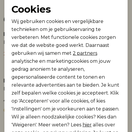
Cookies
Noodzakelijke cookies
Gerelateerde producten
Wij gebruiken cookies en vergelijkbare
Personalisatie cookies
technieken om je gebruikservaring te
Lofty Manner
Lofty Manner
Sale
Sale
verbeteren. Met functionele cookies zorgen
Analytische cookies
Blouse Abby
Blouse Selou
we dat de website goed werkt. Daarnaast
Marketing cookies
gebruiken wij samen met
2 partners
24,98
24,98
49,95
49,95
analytische en marketingcookies om jouw
gedrag anoniem te analyseren,
gepersonaliseerde content te tonen en
Lofty Manner
Lofty Manner
Sale
relevante advertenties aan te bieden. Je kunt
Blouse Selou
Blouse Rosy
zelf bepalen welke cookies je accepteert. Klik
49,95
24,98
49,95
op 'Accepteren' voor alle cookies, of kies
'Instellingen' om je voorkeuren aan te passen.
Wil je alleen noodzakelijke cookies? Kies dan
'Weigeren'. Meer weten? Lees
hier
alles over