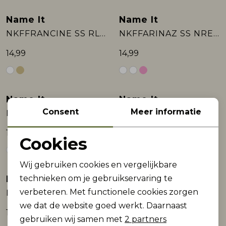
Name It
Name It
NKFFRANCINE SS RLX TOP BOX
NKFFARINAZ SS NREG SHORT TOP BOX
14,99
14,99
Name It
Name It
Consent
Meer informatie
NKFFARINAZ SS NREG SHORT TOP BOX
NKFFARINAZ SS NREG SHORT TOP BOX
14,99
14,99
Cookies
Noodzakelijke cookies
Wij gebruiken cookies en vergelijkbare
Personalisatie cookies
Name It
Name It
technieken om je gebruikservaring te
verbeteren. Met functionele cookies zorgen
NKFFEIVAZ SS RLX TOP BOX
NKFFEIVAZ SS RLX TOP BOX
Analytische cookies
we dat de website goed werkt. Daarnaast
14,99
14,99
Marketing cookies
gebruiken wij samen met
2 partners