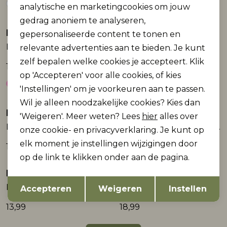
analytische en marketingcookies om jouw
gedrag anoniem te analyseren,
Name It
Name It
gepersonaliseerde content te tonen en
NKFLINNE SS NREG TOP
NKFLINNE SS NREG TOP
relevante advertenties aan te bieden. Je kunt
zelf bepalen welke cookies je accepteert. Klik
14,99
14,99
op 'Accepteren' voor alle cookies, of kies
'Instellingen' om je voorkeuren aan te passen.
Wil je alleen noodzakelijke cookies? Kies dan
Name It
Name It
'Weigeren'. Meer weten? Lees
hier
alles over
NKFHOMINU SS NREG TOP BOX
NKFDASK SS NREG TOP
onze cookie- en privacyverklaring. Je kunt op
elk moment je instellingen wijzigingen door
12,99
13,99
op de link te klikken onder aan de pagina.
Name It
Name It
Opslaan
Terug
NKFFALAURA SS NREG TOP BOX
NKFDALLA SS NREG TOP
Accepteren
Weigeren
Instellen
13,99
18,99