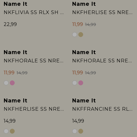
Name It
Name It
Nieuw
Sale
NKFLIVIA SS RLX SH TOP
NKFHERLISE SS NREG TOP BOX
Rokken
T-shirts & Tops
Setje
T-shirts & Tops
Sweaters & Pullovers
Sjaal
22,99
11,99
14,99
Sweaters & Pullovers
Vesten & Blazers
Sweaters & Pullovers
Vesten & Blazers
T-shirts & Tops
T-shirts & Tops
Zwemkleding
T-shirts & Tops
Zwemkleding
Vesten & Blazers
Name It
Name It
Sale
Sale
NKFHORALE SS NREG TOP BOX
NKFHORALE SS NREG TOP BOX
Vesten & Blazers
Vesten & Blazers
11,99
11,99
14,99
14,99
Name It
Name It
NKFHERLISE SS NREG TOP BOX
NKFFRANCINE SS RLX TOP BOX
14,99
14,99