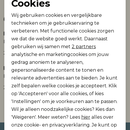
Cookies
Noodzakelijke cookies
Gerelateerde producten
Wij gebruiken cookies en vergelijkbare
Personalisatie cookies
technieken om je gebruikservaring te
verbeteren. Met functionele cookies zorgen
Analytische cookies
Name It
Name It
Nieuw
Nieuw
we dat de website goed werkt. Daarnaast
NKFLIVIA SS RLX SH TOP
NKFLIVIA SS RLX SH TOP
Marketing cookies
gebruiken wij samen met
2 partners
22,99
22,99
analytische en marketingcookies om jouw
gedrag anoniem te analyseren,
Name It
Name It
gepersonaliseerde content te tonen en
Nieuw
Sale
NKFLIVIA SS RLX SH TOP
NKFHORALE SS NREG TOP BOX
relevante advertenties aan te bieden. Je kunt
zelf bepalen welke cookies je accepteert. Klik
22,99
11,99
14,99
op 'Accepteren' voor alle cookies, of kies
'Instellingen' om je voorkeuren aan te passen.
Wil je alleen noodzakelijke cookies? Kies dan
'Weigeren'. Meer weten? Lees
hier
alles over
onze cookie- en privacyverklaring. Je kunt op