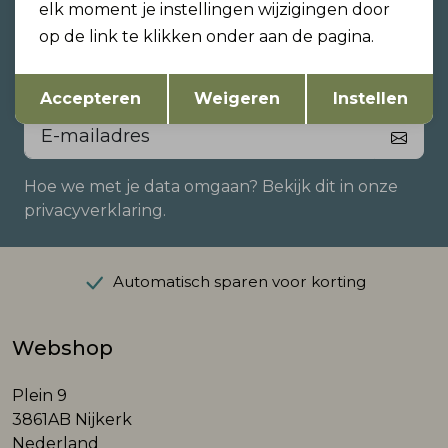
Altijd als eerste op de hoogte
elk moment je instellingen wijzigingen door
zijn?
op de link te klikken onder aan de pagina.
Schrijf je in voor onze nieuwsbrief en ontvang dan
Opslaan
Terug
ook gelijk €5,- korting!
Accepteren
Weigeren
Instellen
Hoe we met je data omgaan? Bekijk dit in onze
privacyverklaring.
Automatisch sparen voor korting
Webshop
Plein 9
3861AB Nijkerk
Nederland