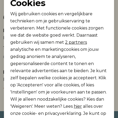
Cookies
Noodzakelijke cookies
Gerelateerde producten
Wij gebruiken cookies en vergelijkbare
Personalisatie cookies
technieken om je gebruikservaring te
verbeteren. Met functionele cookies zorgen
Analytische cookies
Name It
Name It
we dat de website goed werkt. Daarnaast
NKMHAKAN SS NREG TOP
NKMHAKAN SS NREG TOP
Marketing cookies
gebruiken wij samen met
2 partners
19,99
19,99
analytische en marketingcookies om jouw
gedrag anoniem te analyseren,
gepersonaliseerde content te tonen en
relevante advertenties aan te bieden. Je kunt
Name It
Name It
Sale
zelf bepalen welke cookies je accepteert. Klik
NKNHITEAM SHORT SET
NKMHOLLE SS RLX TOP BOX
op 'Accepteren' voor alle cookies, of kies
12,50
16,99
24,99
'Instellingen' om je voorkeuren aan te passen.
Wil je alleen noodzakelijke cookies? Kies dan
'Weigeren'. Meer weten? Lees
hier
alles over
onze cookie- en privacyverklaring. Je kunt op