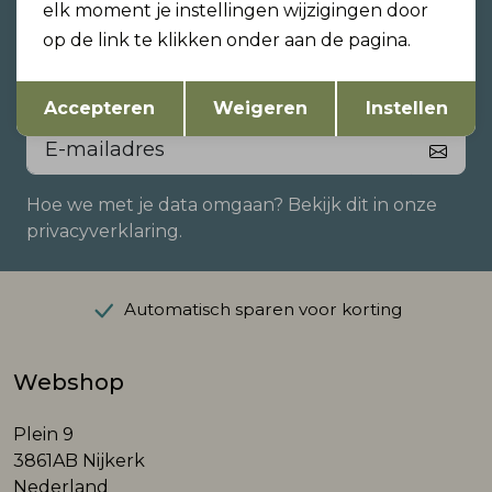
Altijd als eerste op de hoogte
elk moment je instellingen wijzigingen door
zijn?
op de link te klikken onder aan de pagina.
Schrijf je in voor onze nieuwsbrief en ontvang dan
Opslaan
Terug
ook gelijk €5,- korting!
Accepteren
Weigeren
Instellen
Hoe we met je data omgaan? Bekijk dit in onze
privacyverklaring.
Automatisch sparen voor korting
Webshop
Plein 9
3861AB Nijkerk
Nederland