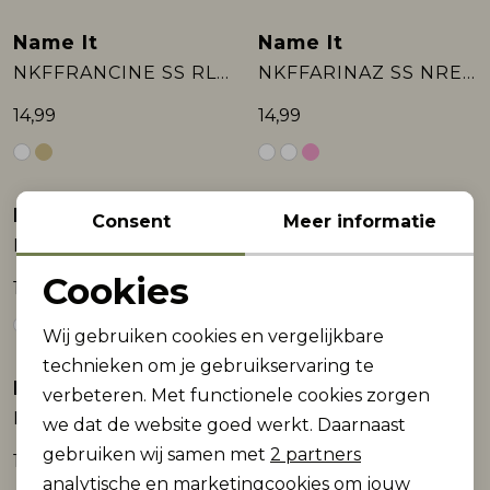
Name It
Name It
NKFFRANCINE SS RLX TOP BOX
NKFFARINAZ SS NREG SHORT TOP BOX
14,99
14,99
Name It
Name It
Consent
Meer informatie
NKFFARINAZ SS NREG SHORT TOP BOX
NKFFARINAZ SS NREG SHORT TOP BOX
Cookies
14,99
14,99
Noodzakelijke cookies
Wij gebruiken cookies en vergelijkbare
Personalisatie cookies
technieken om je gebruikservaring te
Name It
Name It
verbeteren. Met functionele cookies zorgen
Analytische cookies
NKFFEIVAZ SS RLX TOP BOX
NKFFEIVAZ SS RLX TOP BOX
we dat de website goed werkt. Daarnaast
Marketing cookies
gebruiken wij samen met
2 partners
14,99
14,99
analytische en marketingcookies om jouw