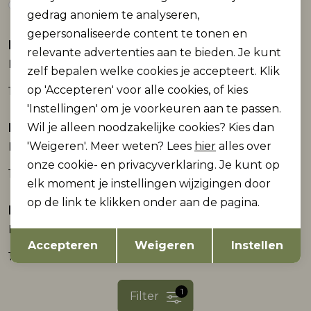
gedrag anoniem te analyseren,
gepersonaliseerde content te tonen en
Name It
Name It
relevante advertenties aan te bieden. Je kunt
NKFLINNE SS NREG TOP
NKFHOMINU SS NREG TOP BOX
zelf bepalen welke cookies je accepteert. Klik
op 'Accepteren' voor alle cookies, of kies
14,99
12,99
'Instellingen' om je voorkeuren aan te passen.
Name It
Name It
Wil je alleen noodzakelijke cookies? Kies dan
'Weigeren'. Meer weten? Lees
hier
alles over
NKFDASK SS NREG TOP
NKFFALAURA SS NREG TOP BOX
onze cookie- en privacyverklaring. Je kunt op
13,99
13,99
elk moment je instellingen wijzigingen door
op de link te klikken onder aan de pagina.
Name It
NKFDALLA SS NREG TOP
Opslaan
Terug
Accepteren
Weigeren
Instellen
18,99
1
Filter