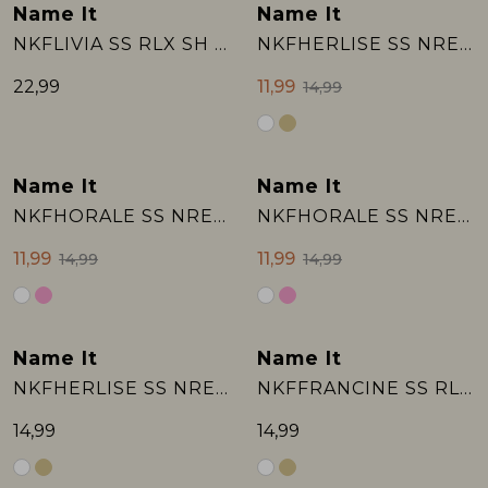
Name It
Name It
Nieuw
Sale
NKFLIVIA SS RLX SH TOP
NKFHERLISE SS NREG TOP BOX
Rokken
T-shirts & Tops
Setje
T-shirts & Tops
Sweaters & Pullovers
Sjaal
22,99
11,99
14,99
Sweaters & Pullovers
Vesten & Blazers
Sweaters & Pullovers
Vesten & Blazers
T-shirts & Tops
T-shirts & Tops
Zwemkleding
T-shirts & Tops
Zwemkleding
Vesten & Blazers
Name It
Name It
Sale
Sale
NKFHORALE SS NREG TOP BOX
NKFHORALE SS NREG TOP BOX
Vesten & Blazers
Vesten & Blazers
11,99
11,99
14,99
14,99
Name It
Name It
NKFHERLISE SS NREG TOP BOX
NKFFRANCINE SS RLX TOP BOX
14,99
14,99