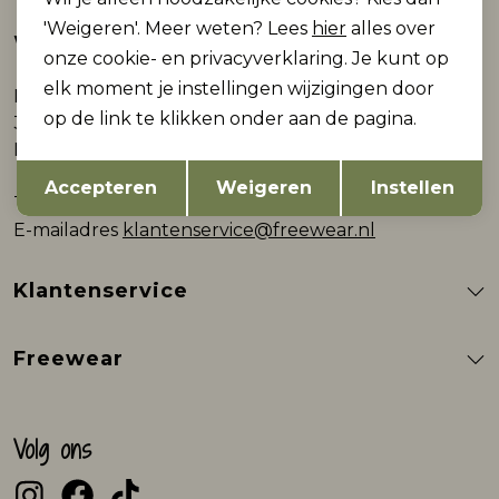
'Weigeren'. Meer weten? Lees
hier
alles over
Webshop
onze cookie- en privacyverklaring. Je kunt op
elk moment je instellingen wijzigingen door
Plein 9
op de link te klikken onder aan de pagina.
3861AB Nijkerk
Nederland
Opslaan
Terug
Accepteren
Weigeren
Instellen
Telefoon
0332000602
E-mailadres
klantenservice@freewear.nl
Klantenservice
Freewear
Volg ons