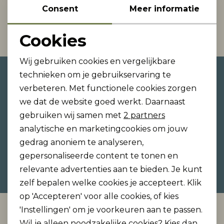
Consent
Meer informatie
Rokken
T-shirts & Tops
Setje
T-shirts & Tops
Sweaters & Pullovers
Sjaal
1
Filter
Cookies
Noodzakelijke cookies
Sweaters & Pullovers
Vesten & Blazers
Sweaters & Pullovers
Vesten & Blazers
T-shirts & Tops
Wij gebruiken cookies en vergelijkbare
Personalisatie cookies
Altijd als eerste op de hoogte
technieken om je gebruikservaring te
T-shirts & Tops
Zwemkleding
T-shirts & Tops
Zwemkleding
Vesten & Blazers
zijn?
verbeteren. Met functionele cookies zorgen
Analytische cookies
we dat de website goed werkt. Daarnaast
Schrijf je in voor onze nieuwsbrief en ontvang dan
Marketing cookies
Vesten & Blazers
Vesten & Blazers
gebruiken wij samen met
2 partners
ook gelijk €5,- korting!
analytische en marketingcookies om jouw
gedrag anoniem te analyseren,
gepersonaliseerde content te tonen en
Hoe we met je data omgaan? Bekijk dit in onze
relevante advertenties aan te bieden. Je kunt
privacyverklaring.
zelf bepalen welke cookies je accepteert. Klik
op 'Accepteren' voor alle cookies, of kies
'Instellingen' om je voorkeuren aan te passen.
Automatisch sparen voor korting
Wil je alleen noodzakelijke cookies? Kies dan