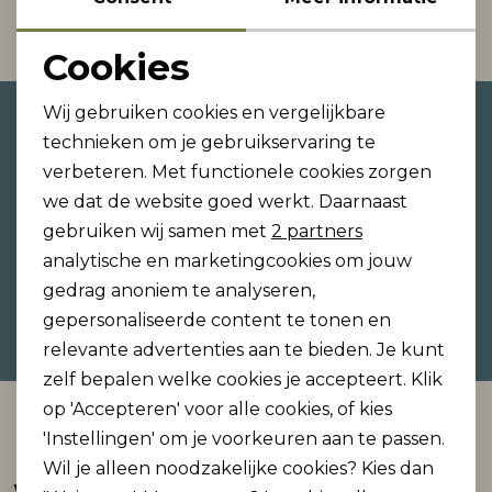
1
Filter
Rokken
T-shirts & Tops
Setje
T-shirts & Tops
Sweaters & Pullovers
Sjaal
Cookies
Noodzakelijke cookies
Wij gebruiken cookies en vergelijkbare
Altijd als eerste op de hoogte
Sweaters & Pullovers
Vesten & Blazers
Sweaters & Pullovers
Vesten & Blazers
T-shirts & Tops
Personalisatie cookies
technieken om je gebruikservaring te
zijn?
verbeteren. Met functionele cookies zorgen
Analytische cookies
T-shirts & Tops
Zwemkleding
T-shirts & Tops
Zwemkleding
Vesten & Blazers
Schrijf je in voor onze nieuwsbrief en ontvang dan
we dat de website goed werkt. Daarnaast
ook gelijk €5,- korting!
Marketing cookies
gebruiken wij samen met
2 partners
Vesten & Blazers
Vesten & Blazers
analytische en marketingcookies om jouw
gedrag anoniem te analyseren,
Hoe we met je data omgaan? Bekijk dit in onze
gepersonaliseerde content te tonen en
privacyverklaring.
relevante advertenties aan te bieden. Je kunt
zelf bepalen welke cookies je accepteert. Klik
op 'Accepteren' voor alle cookies, of kies
Automatisch sparen voor korting
'Instellingen' om je voorkeuren aan te passen.
Wil je alleen noodzakelijke cookies? Kies dan