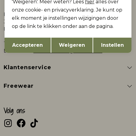
Webshop
'Weigeren'. Meer weten? Lees
hier
alles over
onze cookie- en privacyverklaring. Je kunt op
Plein 9
elk moment je instellingen wijzigingen door
3861AB Nijkerk
op de link te klikken onder aan de pagina.
Nederland
Opslaan
Terug
Telefoon
0332000602
Accepteren
Weigeren
Instellen
E-mailadres
klantenservice@freewear.nl
Klantenservice
Freewear
Volg ons