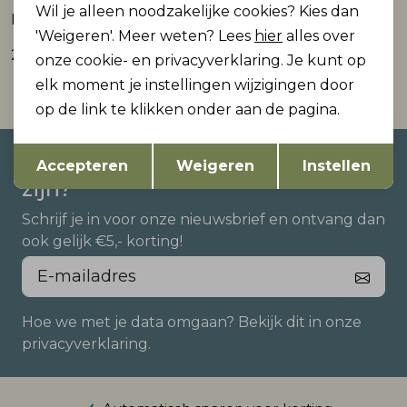
Wil je alleen noodzakelijke cookies? Kies dan
NBFROSE R FRILL JEANS 1550-TO NOOS
NBFRIBBEA LEGGING
'Weigeren'. Meer weten? Lees
hier
alles over
24,99
10,99
onze cookie- en privacyverklaring. Je kunt op
elk moment je instellingen wijzigingen door
op de link te klikken onder aan de pagina.
Opslaan
Terug
Altijd als eerste op de hoogte
Accepteren
Weigeren
Instellen
zijn?
Schrijf je in voor onze nieuwsbrief en ontvang dan
ook gelijk €5,- korting!
Hoe we met je data omgaan? Bekijk dit in onze
privacyverklaring.