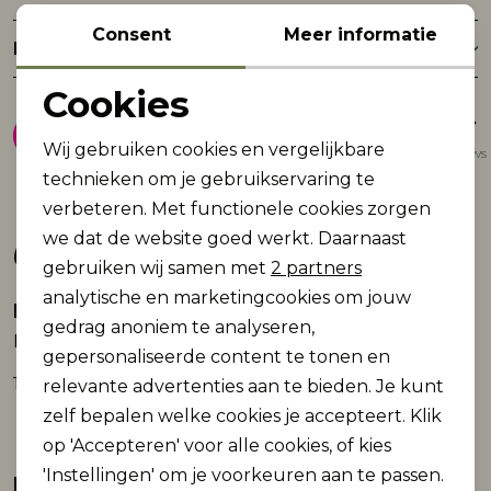
Consent
Meer informatie
Retourneren
Cookies
8.9
Noodzakelijke cookies
Wij gebruiken cookies en vergelijkbare
Gemiddelde van 1947 reviews
Personalisatie cookies
technieken om je gebruikservaring te
verbeteren. Met functionele cookies zorgen
Analytische cookies
Gerelateerde producten
we dat de website goed werkt. Daarnaast
Marketing cookies
gebruiken wij samen met
2 partners
analytische en marketingcookies om jouw
Name It mini
Name It mini
gedrag anoniem te analyseren,
NBNKAB LEGGING NOOS
NBFDATINES OVERALL
gepersonaliseerde content te tonen en
10,99
32,99
relevante advertenties aan te bieden. Je kunt
zelf bepalen welke cookies je accepteert. Klik
op 'Accepteren' voor alle cookies, of kies
'Instellingen' om je voorkeuren aan te passen.
Name It mini
Name It mini