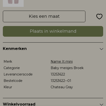
Rokken
T-shirts & Tops
Setje
T-shirts & Tops
Sweaters & Pullovers
Sjaal
Kies een maat
Sweaters & Pullovers
Vesten & Blazers
Sweaters & Pullovers
Vesten & Blazers
T-shirts & Tops
Plaats in winkelmand
T-shirts & Tops
Zwemkleding
T-shirts & Tops
Zwemkleding
Vesten & Blazers
Kenmerken
Vesten & Blazers
Vesten & Blazers
Merk
Name It mini
Categorie
Baby meisjes Broek
Leverancierscode
13253622
Bestelcode
13253622--01
Kleur
Chateau Gray
Winkelvoorraad