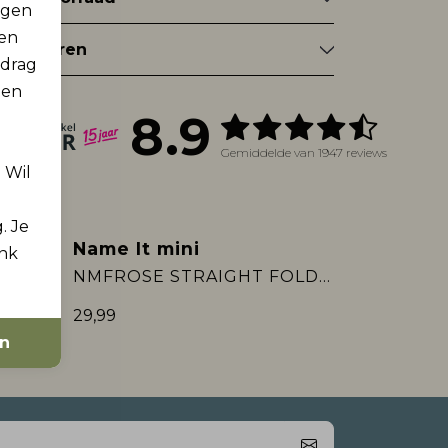
rgen
men
tourneren
edrag
 en
8.9
Gemiddelde van 1947 reviews
. Wil
. Je
Name It mini
ink
2e Jeans -50%
NMFROSE STRAIGHT FOLD JEANS 4224-AZ:
29,99
en