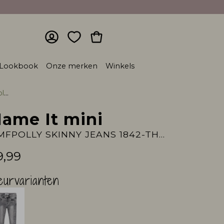
Lookbook
Onze merken
Winkels
im
ame It mini
NMFPOLLY SKINNY JEANS 1842-TH NOOS
9,99
eurvarianten