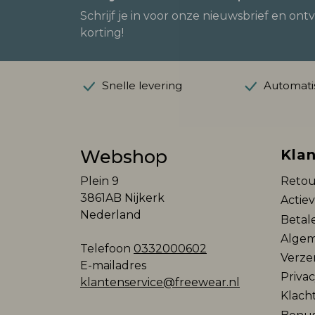
Schrijf je in voor onze nieuwsbrief en ont
korting!
Snelle levering
Automatis
Webshop
Klan
Plein 9
Retou
3861AB Nijkerk
Actie
Nederland
Betal
Algem
Telefoon
0332000602
Verze
E-mailadres
Privac
klantenservice@freewear.nl
Klach