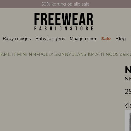
50% korting op alle sale
Baby meisjes
Baby jongens
Maatje meer
Sale
Blog
AME IT MINI NMFPOLLY SKINNY JEANS 1842-TH NOOS dark blue den
N
2
Kl