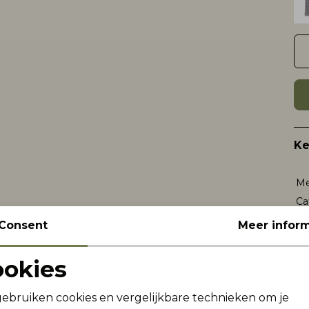
K
Me
Ca
Le
Consent
Meer inform
Be
Kl
ookies
Noodzakelijke cookies
Personalisatie cookies
gebruiken cookies en vergelijkbare technieken om je
Wi