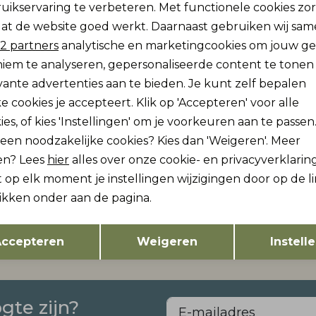
uikservaring te verbeteren. Met functionele cookies zo
Analytische cookies
Marketing cookies
at de website goed werkt. Daarnaast gebruiken wij sa
Re
2 partners
analytische en marketingcookies om jouw g
iem te analyseren, gepersonaliseerde content te tonen
vante advertenties aan te bieden. Je kunt zelf bepalen
e cookies je accepteert. Klik op 'Accepteren' voor alle
ies, of kies 'Instellingen' om je voorkeuren aan te passen
lleen noodzakelijke cookies? Kies dan 'Weigeren'. Meer
en? Lees
hier
alles over onze cookie- en privacyverklaring
 It mini
Name It mini
 op elk moment je instellingen wijzigingen door op de l
ans -50%
NMFROSE WIDE EMB JEANS 2633-FR NOOS
NMFRIVEA WIDE PANT
likken onder aan de pagina.
29,99
29,99
Opslaan
Terug
ccepteren
Weigeren
Instell
ogte zijn?