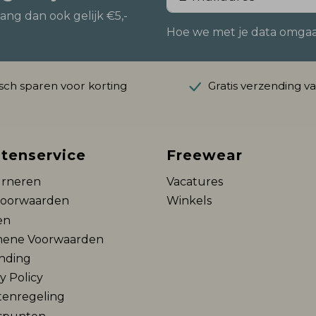
vang dan ook gelijk €5,-
Hoe we met je data omgaan?
ch sparen voor korting
Gratis verzending v
tenservice
Freewear
rneren
Vacatures
voorwaarden
Winkels
en
ene Voorwaarden
nding
y Policy
tenregeling