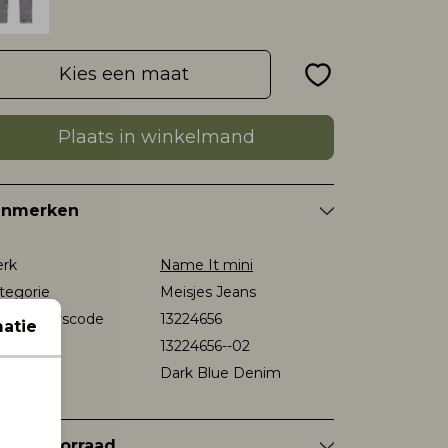
Kies een maat
Plaats in winkelmand
enmerken
rk
Name It mini
tegorie
Meisjes Jeans
verancierscode
13224656
atie
stelcode
13224656--02
eur
Dark Blue Denim
nkelvoorraad