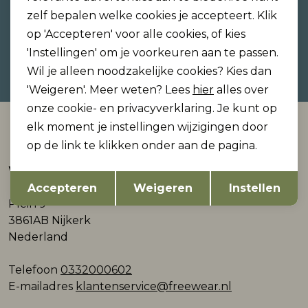
zelf bepalen welke cookies je accepteert. Klik
op 'Accepteren' voor alle cookies, of kies
'Instellingen' om je voorkeuren aan te passen.
Hoe we met je data omgaan? Bekijk dit in onze
Wil je alleen noodzakelijke cookies? Kies dan
privacyverklaring.
'Weigeren'. Meer weten? Lees
hier
alles over
onze cookie- en privacyverklaring. Je kunt op
Automatisch sparen voor korting
elk moment je instellingen wijzigingen door
op de link te klikken onder aan de pagina.
Webshop
Opslaan
Terug
Accepteren
Weigeren
Instellen
Plein 9
3861AB Nijkerk
Nederland
Telefoon
0332000602
E-mailadres
klantenservice@freewear.nl