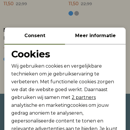
11,50
11,50
22,99
22,99
Rokken
T-shirts & Tops
Setje
T-shirts & Tops
Sweaters & Pullovers
Sjaal
Name It mini
Sweaters & Pullovers
Vesten & Blazers
Sweaters & Pullovers
Vesten & Blazers
T-shirts & Tops
Sale
Consent
Meer informatie
NMMRICHIE LS NREG SWEAT BRU
T-shirts & Tops
Zwemkleding
T-shirts & Tops
Zwemkleding
Vesten & Blazers
11,50
22,99
Cookies
Noodzakelijke cookies
Vesten & Blazers
Vesten & Blazers
Wij gebruiken cookies en vergelijkbare
Personalisatie cookies
technieken om je gebruikservaring te
1
Filter
verbeteren. Met functionele cookies zorgen
Analytische cookies
we dat de website goed werkt. Daarnaast
Marketing cookies
gebruiken wij samen met
2 partners
Altijd als eerste op de hoogte
analytische en marketingcookies om jouw
zijn?
gedrag anoniem te analyseren,
gepersonaliseerde content te tonen en
Schrijf je in voor onze nieuwsbrief en ontvang dan
relevante advertenties aan te bieden. Je kunt
ook gelijk €5,- korting!