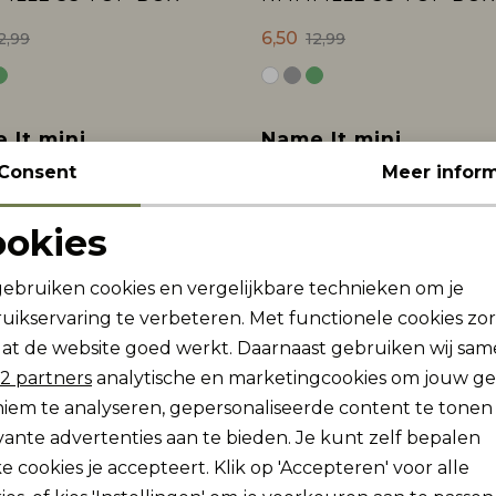
6,50
2,99
12,99
 It mini
Name It mini
Sale
EN SS POLO
NMMFEN SS POLO
Consent
Meer inform
9,00
7,99
17,99
ookies
Noodzakelijke cookies
Personalisatie cookies
gebruiken cookies en vergelijkbare technieken om je
 It mini
Name It mini
uikservaring te verbeteren. Met functionele cookies zo
Analytische cookies
Marketing cookies
Sale
NMMRENE LS NREG GRANDAD TOP
at de website goed werkt. Daarnaast gebruiken wij sa
2 partners
analytische en marketingcookies om jouw g
9,50
8,99
18,99
iem te analyseren, gepersonaliseerde content te tonen
vante advertenties aan te bieden. Je kunt zelf bepalen
e cookies je accepteert. Klik op 'Accepteren' voor alle