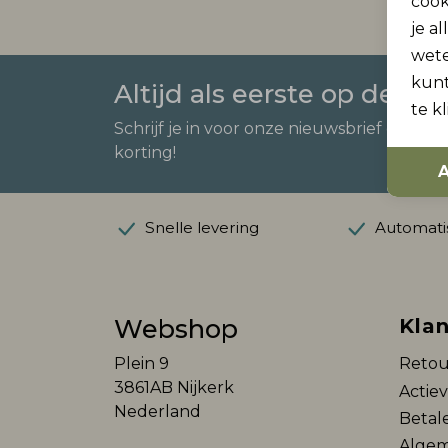
cook
je a
wet
kunt
Altijd als eerste op de ho
te k
Schrijf je in voor onze nieuwsbrief en ont
korting!
A
Snelle levering
Automatis
Webshop
Klan
Plein 9
Retou
3861AB Nijkerk
Actie
Nederland
Betal
Algem