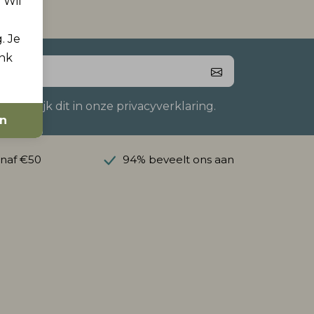
. Wil
. Je
ink
 Bekijk dit in onze privacyverklaring.
en
anaf €50
94% beveelt ons aan