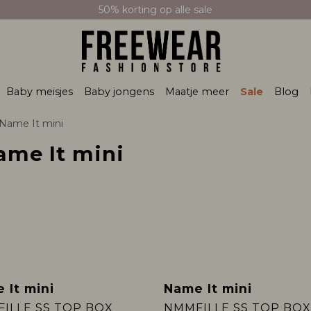
50% korting op alle sale
Baby meisjes
Baby jongens
Maatje meer
Sale
Blog
Name It mini
Name It mini
 It mini
Name It mini
Sale
ILLE SS TOP BOX
NMMFILLE SS TOP BOX