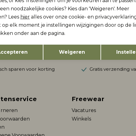
ies, of kies 'Instellingen' om je voorkeuren aan te passen
lleen noodzakelijke cookies? Kies dan 'Weigeren'. Meer
en? Lees
hier
alles over onze cookie- en privacyverklaring
 op elk moment je instellingen wijzigingen door op de l
ogte zijn?
likken onder aan de pagina.
vang dan ook gelijk €5,-
Opslaan
Hoe we met je data omgaan?
Terug
ccepteren
Weigeren
Instell
ch sparen voor korting
Gratis verzending v
tenservice
Freewear
rneren
Vacatures
voorwaarden
Winkels
en
ene Voorwaarden