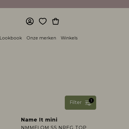
Lookbook
Onze merken
Winkels
1
Filter
Name It mini
Sale
NMMFLOM SS NREG TOP