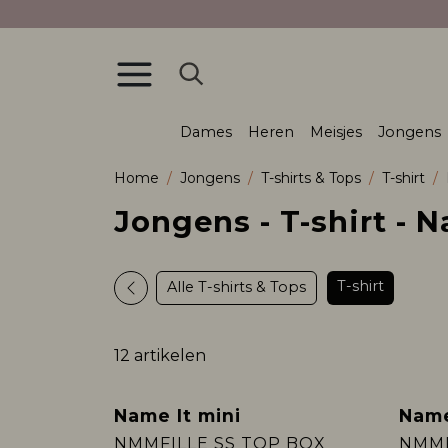
Dames
Heren
Meisjes
Jongens
Home
Jongens
T-shirts & Tops
T-shirt
Jongens - T-shirt - 
T-shirt
Alle T-shirts & Tops
12 artikelen
Name It mini
Name
Sale
Sale
NMMFILLE SS TOP BOX
NMMF