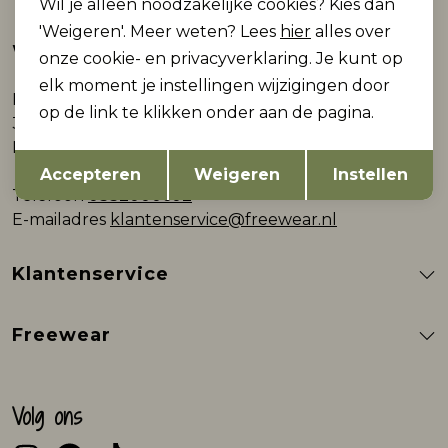
Wil je alleen noodzakelijke cookies? Kies dan
'Weigeren'. Meer weten? Lees
hier
alles over
Webshop
onze cookie- en privacyverklaring. Je kunt op
elk moment je instellingen wijzigingen door
Plein 9
op de link te klikken onder aan de pagina.
3861AB Nijkerk
Nederland
Opslaan
Terug
Accepteren
Weigeren
Instellen
Telefoon
0332000602
E-mailadres
klantenservice@freewear.nl
Klantenservice
Freewear
Volg ons