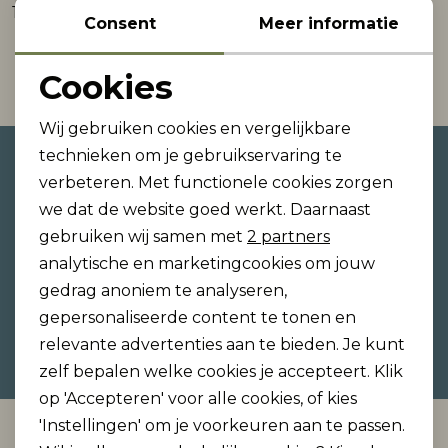
11,99
Consent
Meer informatie
Rokken
T-shirts & Tops
Setje
T-shirts & Tops
Sweaters & Pullovers
Sjaal
Sjaal
1
Filter
Cookies
Noodzakelijke cookies
Sweaters & Pullovers
Vesten & Blazers
Sweaters & Pullovers
Vesten & Blazers
T-shirts & Tops
Wij gebruiken cookies en vergelijkbare
Personalisatie cookies
technieken om je gebruikservaring te
Altijd als eerste op de hoogte
T-shirts & Tops
Zwemkleding
T-shirts & Tops
Zwemkleding
Vesten & Blazers
verbeteren. Met functionele cookies zorgen
Analytische cookies
zijn?
we dat de website goed werkt. Daarnaast
Vesten & Blazers
Vesten & Blazers
Schrijf je in voor onze nieuwsbrief en ontvang dan
Marketing cookies
gebruiken wij samen met
2 partners
ook gelijk €5,- korting!
analytische en marketingcookies om jouw
gedrag anoniem te analyseren,
gepersonaliseerde content te tonen en
Hoe we met je data omgaan? Bekijk dit in onze
relevante advertenties aan te bieden. Je kunt
privacyverklaring.
zelf bepalen welke cookies je accepteert. Klik
op 'Accepteren' voor alle cookies, of kies
'Instellingen' om je voorkeuren aan te passen.
Automatisch sparen voor korting