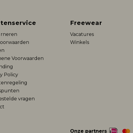
tenservice
Freewear
rneren
Vacatures
voorwaarden
Winkels
en
ene Voorwaarden
nding
y Policy
tenregeling
spunten
estelde vragen
ct
Onze partners