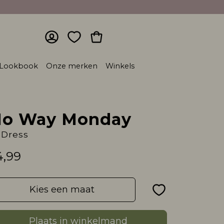
Lookbook
Onze merken
Winkels
o Way Monday
 Dress
4,99
Kies een maat
Plaats in winkelmand