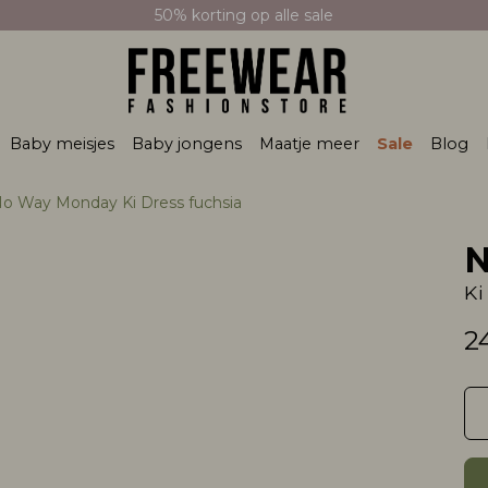
50% korting op alle sale
Baby meisjes
Baby jongens
Maatje meer
Sale
Blog
o Way Monday Ki Dress fuchsia
N
Ki
2