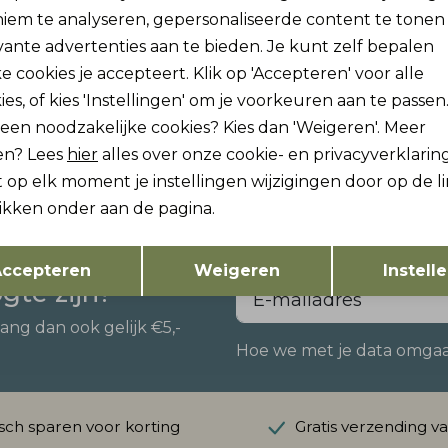
iem te analyseren, gepersonaliseerde content te tonen
vante advertenties aan te bieden. Je kunt zelf bepalen
e cookies je accepteert. Klik op 'Accepteren' voor alle
ies, of kies 'Instellingen' om je voorkeuren aan te passen
lleen noodzakelijke cookies? Kies dan 'Weigeren'. Meer
en? Lees
hier
alles over onze cookie- en privacyverklaring
 op elk moment je instellingen wijzigingen door op de l
likken onder aan de pagina.
Opslaan
Terug
ccepteren
Weigeren
Instell
ogte zijn?
vang dan ook gelijk €5,-
Hoe we met je data omgaan?
ch sparen voor korting
Gratis verzending v