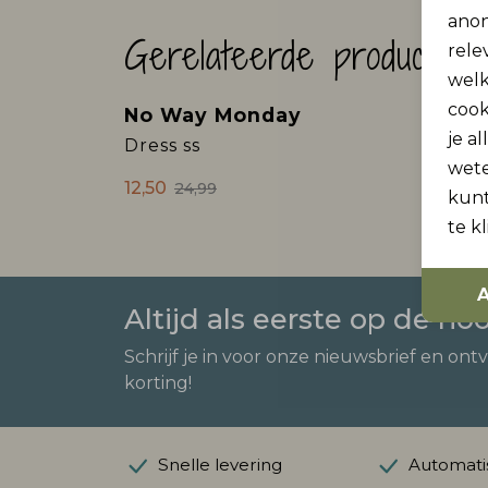
anon
Gerelateerde producten
rele
welk
cook
No Way Monday
Sale
je a
Dress ss
wet
12,50
24,99
kunt
te k
A
Altijd als eerste op de ho
Schrijf je in voor onze nieuwsbrief en ont
korting!
Snelle levering
Automatis