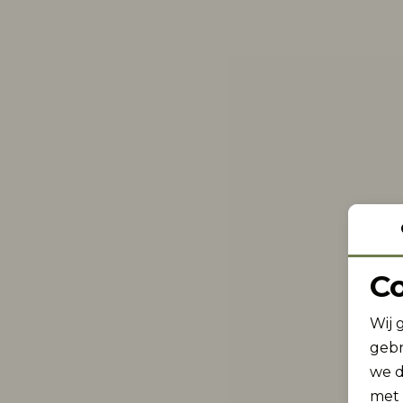
C
Wij 
gebr
we d
met