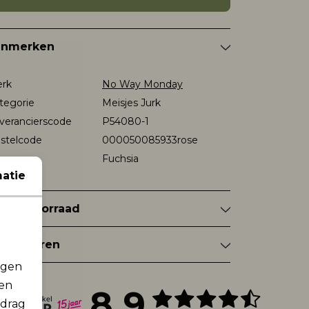
enmerken
rk
No Way Monday
tegorie
Meisjes Jurk
verancierscode
P54080-1
stelcode
000050085933rose
eur
Fuchsia
atie
nkelvoorraad
tourneren
rgen
men
8.9
edrag