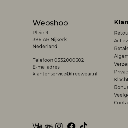
Webshop
Klan
Plein 9
Retou
3861AB Nijkerk
Actie
Nederland
Betal
Algem
Telefoon
0332000602
Verze
E-mailadres
Privac
klantenservice@freewear.nl
Klach
Bonu
Veelg
Conta
Volg ons