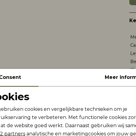
K
Me
Ca
Le
Be
Kl
Consent
Meer inform
Wi
ookies
Noodzakelijke cookies
Personalisatie cookies
Re
gebruiken cookies en vergelijkbare technieken om je
uikservaring te verbeteren. Met functionele cookies zo
Analytische cookies
Marketing cookies
at de website goed werkt. Daarnaast gebruiken wij sa
2 partners
analytische en marketingcookies om jouw g