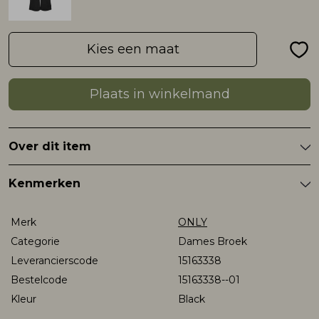
Rokken
T-shirts & Tops
Setje
T-shirts & Tops
Sweaters & Pullovers
Sjaal
Kies een maat
Sweaters & Pullovers
Vesten & Blazers
Sweaters & Pullovers
Vesten & Blazers
T-shirts & Tops
Plaats in winkelmand
T-shirts & Tops
Zwemkleding
T-shirts & Tops
Zwemkleding
Vesten & Blazers
Over dit item
Vesten & Blazers
Vesten & Blazers
Kenmerken
Merk
ONLY
Categorie
Dames Broek
Leverancierscode
15163338
Bestelcode
15163338--01
Kleur
Black