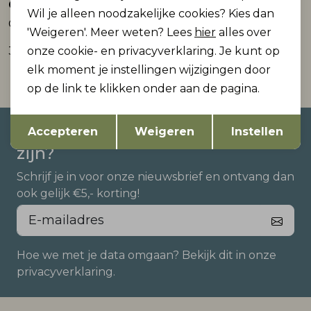
ONLY
ONLY
Nieuw
Nieuw
Wil je alleen noodzakelijke cookies? Kies dan
ONLCAYLA PANT BOX CC SWT
ONLHATTIE-LANA HW W MEL PANT TLR
'Weigeren'. Meer weten? Lees
hier
alles over
onze cookie- en privacyverklaring. Je kunt op
36,99
39,99
elk moment je instellingen wijzigingen door
op de link te klikken onder aan de pagina.
Opslaan
Terug
Altijd als eerste op de hoogte
Accepteren
Weigeren
Instellen
zijn?
Schrijf je in voor onze nieuwsbrief en ontvang dan
ook gelijk €5,- korting!
Hoe we met je data omgaan? Bekijk dit in onze
privacyverklaring.