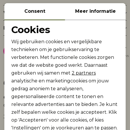
Consent
Meer informatie
Winkelvoorraad
Cookies
Retourneren
Noodzakelijke cookies
Wij gebruiken cookies en vergelijkbare
8.9
Personalisatie cookies
technieken om je gebruikservaring te
Gemiddelde van 1947 reviews
verbeteren. Met functionele cookies zorgen
Analytische cookies
we dat de website goed werkt. Daarnaast
Marketing cookies
gebruiken wij samen met
2 partners
Gerelateerde producten
analytische en marketingcookies om jouw
gedrag anoniem te analyseren,
gepersonaliseerde content te tonen en
ONLY
ONLY
Nieuw
Nieuw
relevante advertenties aan te bieden. Je kunt
ONLHATTIE-LANA HW W MEL PANT TLR
ONLCAYLA PANT BOX CC SWT
zelf bepalen welke cookies je accepteert. Klik
39,99
36,99
op 'Accepteren' voor alle cookies, of kies
'Instellingen' om je voorkeuren aan te passen.