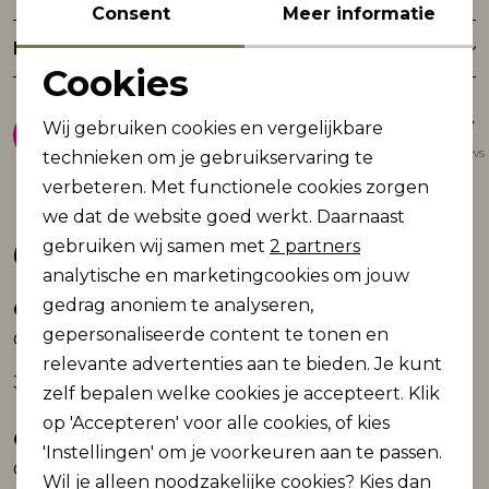
Consent
Meer informatie
Retourneren
Cookies
Noodzakelijke cookies
8.9
Wij gebruiken cookies en vergelijkbare
Personalisatie cookies
Gemiddelde van 1947 reviews
technieken om je gebruikservaring te
verbeteren. Met functionele cookies zorgen
Analytische cookies
we dat de website goed werkt. Daarnaast
Gerelateerde producten
Marketing cookies
gebruiken wij samen met
2 partners
analytische en marketingcookies om jouw
gedrag anoniem te analyseren,
ONLY
ONLY
Nieuw
Nieuw
gepersonaliseerde content te tonen en
ONLHATTIE-LANA HW W MEL PANT TLR
ONLCAYLA PANT BOX CC SWT
relevante advertenties aan te bieden. Je kunt
39,99
36,99
zelf bepalen welke cookies je accepteert. Klik
op 'Accepteren' voor alle cookies, of kies
ONLY
ONLY
Nieuw
Nieuw
'Instellingen' om je voorkeuren aan te passen.
ONLCAYLA PANT BOX CC SWT
ONLHATTIE-LANA HW W MEL PANT TLR
Wil je alleen noodzakelijke cookies? Kies dan