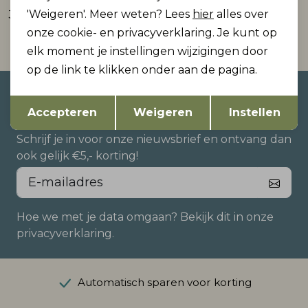
'Weigeren'. Meer weten? Lees
hier
alles over
36,99
39,99
onze cookie- en privacyverklaring. Je kunt op
elk moment je instellingen wijzigingen door
op de link te klikken onder aan de pagina.
Altijd als eerste op de hoogte
Opslaan
Terug
Accepteren
Weigeren
Instellen
zijn?
Schrijf je in voor onze nieuwsbrief en ontvang dan
ook gelijk €5,- korting!
Hoe we met je data omgaan? Bekijk dit in onze
privacyverklaring.
Automatisch sparen voor korting