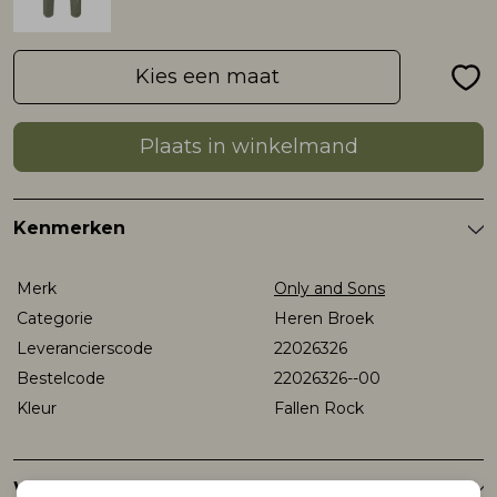
Rokken
T-shirts & Tops
Setje
T-shirts & Tops
Sweaters & Pullovers
Sjaal
Kies een maat
Sweaters & Pullovers
Vesten & Blazers
Sweaters & Pullovers
Vesten & Blazers
T-shirts & Tops
Plaats in winkelmand
T-shirts & Tops
Zwemkleding
T-shirts & Tops
Zwemkleding
Vesten & Blazers
Kenmerken
Vesten & Blazers
Vesten & Blazers
Merk
Only and Sons
Categorie
Heren Broek
Leverancierscode
22026326
Bestelcode
22026326--00
Kleur
Fallen Rock
Winkelvoorraad