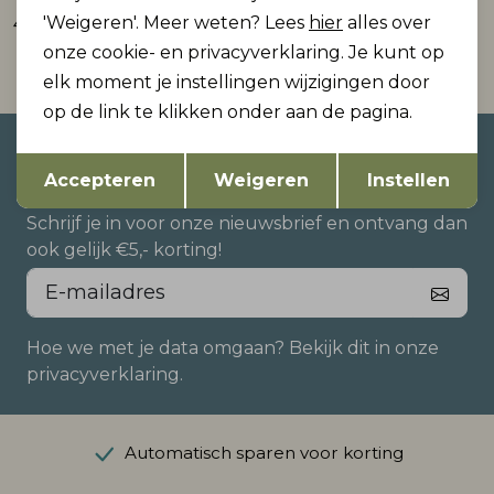
'Weigeren'. Meer weten? Lees
hier
alles over
49,99
49,99
onze cookie- en privacyverklaring. Je kunt op
elk moment je instellingen wijzigingen door
op de link te klikken onder aan de pagina.
Altijd als eerste op de hoogte
Opslaan
Terug
Accepteren
Weigeren
Instellen
zijn?
Schrijf je in voor onze nieuwsbrief en ontvang dan
ook gelijk €5,- korting!
Hoe we met je data omgaan? Bekijk dit in onze
privacyverklaring.
Automatisch sparen voor korting