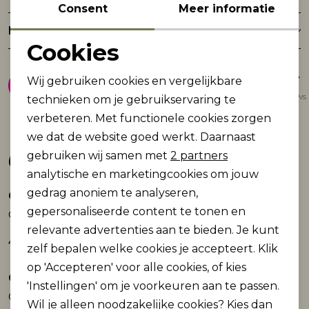
Consent
Meer informatie
Retourneren
Cookies
Noodzakelijke cookies
8.9
Wij gebruiken cookies en vergelijkbare
Personalisatie cookies
Gemiddelde van 1947 reviews
technieken om je gebruikservaring te
verbeteren. Met functionele cookies zorgen
Analytische cookies
we dat de website goed werkt. Daarnaast
Gerelateerde producten
Marketing cookies
gebruiken wij samen met
2 partners
analytische en marketingcookies om jouw
gedrag anoniem te analyseren,
Only and Sons
Only and Sons
Nieuw
Nieuw
gepersonaliseerde content te tonen en
ONSMARK REGTAP BRUSH PIQUE 0353 PAN:
ONSEDGE PERFORMANCE LB 3816 DOT DNM:
relevante advertenties aan te bieden. Je kunt
49,99
59,99
zelf bepalen welke cookies je accepteert. Klik
op 'Accepteren' voor alle cookies, of kies
Only and Sons
Only and Sons
Nieuw
Nieuw
'Instellingen' om je voorkeuren aan te passen.
ONSMARK REG TAP DITSY 020934 PANT N:
ONSMARK TAP DITSY 2912 PANT NOOS
Wil je alleen noodzakelijke cookies? Kies dan