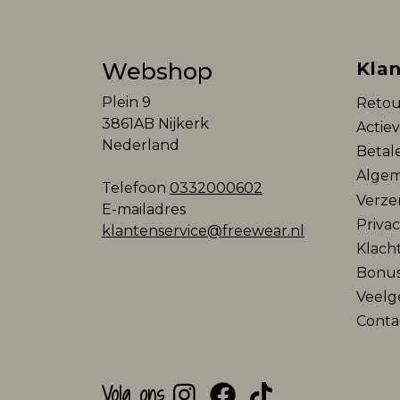
Webshop
Klan
Plein 9
Retou
3861AB Nijkerk
Actie
Nederland
Betal
Algem
Telefoon
0332000602
Verze
E-mailadres
Privac
klantenservice@freewear.nl
Klach
Bonu
Veelg
Conta
Volg ons