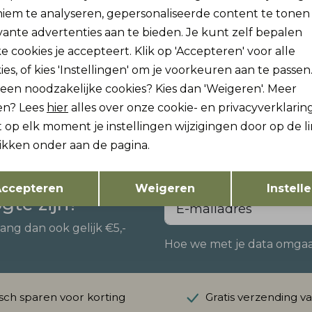
iem te analyseren, gepersonaliseerde content te tonen
vante advertenties aan te bieden. Je kunt zelf bepalen
e cookies je accepteert. Klik op 'Accepteren' voor alle
ies, of kies 'Instellingen' om je voorkeuren aan te passen
 and Sons
Only and Sons
w
Nieuw
lleen noodzakelijke cookies? Kies dan 'Weigeren'. Meer
ONSPARKS GALLERY AIR BOXY SS TEE NO:
en? Lees
hier
alles over onze cookie- en privacyverklaring
24,99
 op elk moment je instellingen wijzigingen door op de l
likken onder aan de pagina.
Opslaan
Terug
ccepteren
Weigeren
Instell
ogte zijn?
vang dan ook gelijk €5,-
Hoe we met je data omgaan?
ch sparen voor korting
Gratis verzending v