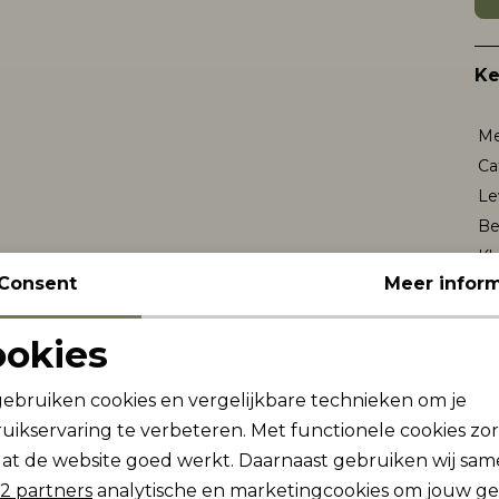
K
Me
Ca
Le
Be
Kl
Consent
Meer inform
Wi
ookies
Noodzakelijke cookies
Personalisatie cookies
Re
gebruiken cookies en vergelijkbare technieken om je
uikservaring te verbeteren. Met functionele cookies zo
Analytische cookies
Marketing cookies
at de website goed werkt. Daarnaast gebruiken wij sa
2 partners
analytische en marketingcookies om jouw g