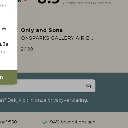
Gemiddelde van 1947 reviews
 en
. Wil
Only and Sons
Nieuw
ONSPARKS GALLERY AIR BOXY SS TEE NO:
ONSPARKS GALLERY AIR BOXY SS TEE NO:
. Je
24,99
ink
en
 Bekijk dit in onze privacyverklaring.
anaf €50
94% beveelt ons aan