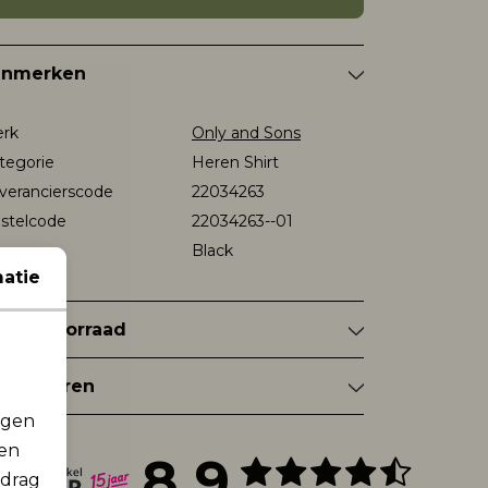
enmerken
rk
Only and Sons
tegorie
Heren Shirt
verancierscode
22034263
stelcode
22034263--01
eur
Black
atie
nkelvoorraad
tourneren
rgen
men
8.9
edrag