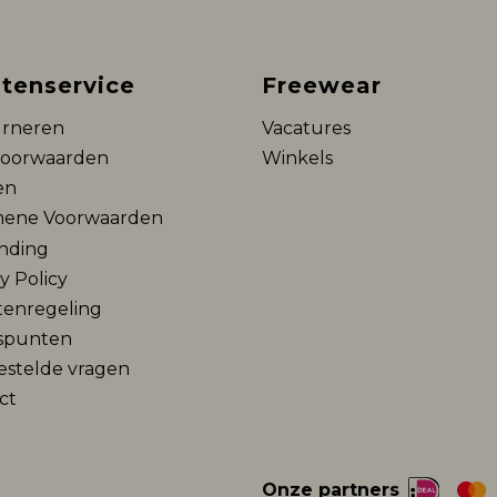
tenservice
Freewear
rneren
Vacatures
voorwaarden
Winkels
en
ene Voorwaarden
nding
y Policy
tenregeling
spunten
estelde vragen
ct
Onze partners