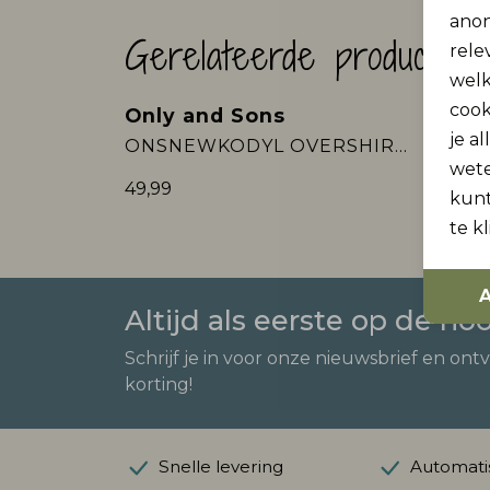
anon
Gerelateerde producten
rele
welk
cook
Only and Sons
Only
Nieuw
Nieu
je a
ONSNEWKODYL OVERSHIRT SWEAT NOOS
wet
49,99
24,99
kunt
te k
A
Altijd als eerste op de ho
Schrijf je in voor onze nieuwsbrief en ont
korting!
Snelle levering
Automatis