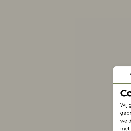
C
Wij 
gebr
we d
met