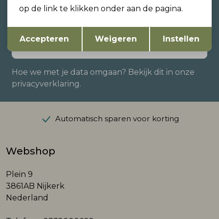
zijn?
op de link te klikken onder aan de pagina.
Schrijf je in voor onze nieuwsbrief en ontvang dan
ook gelijk €5,- korting!
Opslaan
Terug
Accepteren
Weigeren
Instellen
Hoe we met je data omgaan? Bekijk dit in onze
privacyverklaring.
Automatisch sparen voor korting
Webshop
Plein 9
3861AB Nijkerk
Nederland