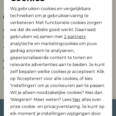
Noodzakelijke cookies
Wij gebruiken cookies en vergelijkbare
Gerelateerde producten
Personalisatie cookies
technieken om je gebruikservaring te
verbeteren. Met functionele cookies zorgen
Analytische cookies
we dat de website goed werkt. Daarnaast
Only and Sons
Only and Sons
Nieuw
Nieuw
Marketing cookies
gebruiken wij samen met
2 partners
ONSNEWKODYL OVERSHIRT SWEAT NOOS
ONSPARKS GALLERY AIR BOXY SS TEE NO:
analytische en marketingcookies om jouw
49,99
24,99
gedrag anoniem te analyseren,
gepersonaliseerde content te tonen en
Only and Sons
Only and Sons
Nieuw
Nieuw
relevante advertenties aan te bieden. Je kunt
ONSPARKS GALLERY AIR BOXY SS TEE NO:
ONSPARKS GALLERY AIR BOXY SS TEE NO:
zelf bepalen welke cookies je accepteert. Klik
24,99
24,99
op 'Accepteren' voor alle cookies, of kies
'Instellingen' om je voorkeuren aan te passen.
Wil je alleen noodzakelijke cookies? Kies dan
'Weigeren'. Meer weten? Lees
hier
alles over
onze cookie- en privacyverklaring. Je kunt op
Altijd als eerste op de hoogte
elk moment je instellingen wijzigingen door