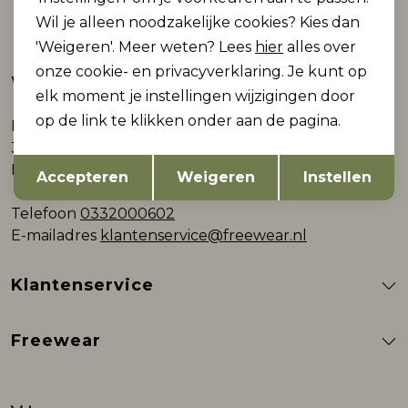
Wil je alleen noodzakelijke cookies? Kies dan
Automatisch sparen voor korting
'Weigeren'. Meer weten? Lees
hier
alles over
onze cookie- en privacyverklaring. Je kunt op
Webshop
elk moment je instellingen wijzigingen door
op de link te klikken onder aan de pagina.
Plein 9
3861AB Nijkerk
Opslaan
Terug
Nederland
Accepteren
Weigeren
Instellen
Telefoon
0332000602
E-mailadres
klantenservice@freewear.nl
Klantenservice
Freewear