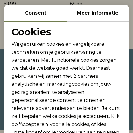
69,99
69,99
Consent
Meer informatie
Rokken
T-shirts & Tops
Setje
T-shirts & Tops
Sweaters & Pullovers
Sjaal
Cookies
1
Sweaters & Pullovers
Vesten & Blazers
Sweaters & Pullovers
Vesten & Blazers
T-shirts & Tops
Filter
Noodzakelijke cookies
Wij gebruiken cookies en vergelijkbare
Personalisatie cookies
T-shirts & Tops
Zwemkleding
T-shirts & Tops
Zwemkleding
Vesten & Blazers
technieken om je gebruikservaring te
Altijd als eerste op de hoogte
verbeteren. Met functionele cookies zorgen
Analytische cookies
Vesten & Blazers
Vesten & Blazers
zijn?
we dat de website goed werkt. Daarnaast
Marketing cookies
gebruiken wij samen met
2 partners
Schrijf je in voor onze nieuwsbrief en ontvang dan
analytische en marketingcookies om jouw
ook gelijk €5,- korting!
gedrag anoniem te analyseren,
gepersonaliseerde content te tonen en
relevante advertenties aan te bieden. Je kunt
Hoe we met je data omgaan? Bekijk dit in onze
zelf bepalen welke cookies je accepteert. Klik
privacyverklaring.
op 'Accepteren' voor alle cookies, of kies
'Instellingen' om je voorkeuren aan te passen.