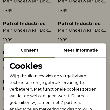
Men Underwear Boxer
Men Underwear Boxer
19,99
19,99
Petrol Industries
Petrol Industries
Men Underwear Boxer
Men Underwear Boxer
19,99
19,99
Consent
Meer informatie
Petrol Industries
Petrol Industries
Men Underwear Boxer
Men Underwear Boxer
Cookies
19,99
19,99
Noodzakelijke cookies
Wij gebruiken cookies en vergelijkbare
Personalisatie cookies
Petrol Industries
Petrol Industries
technieken om je gebruikservaring te
Men Underwear Boxer
Men Underwear Boxer
verbeteren. Met functionele cookies zorgen
Analytische cookies
we dat de website goed werkt. Daarnaast
17,99
17,99
Marketing cookies
gebruiken wij samen met
2 partners
analytische en marketingcookies om jouw