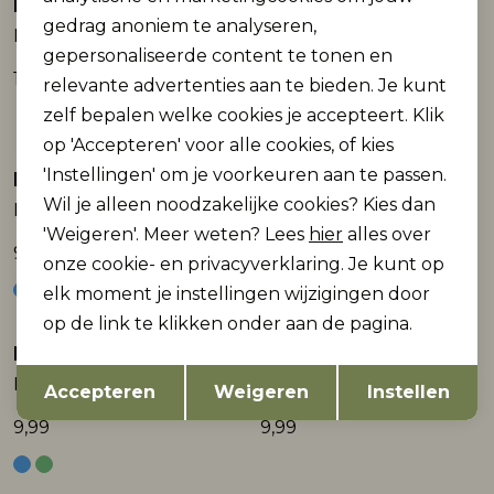
Petrol Industries
Petrol Industries
gedrag anoniem te analyseren,
Men Underwear Boxer
Ceintuur
gepersonaliseerde content te tonen en
17,99
19,99
relevante advertenties aan te bieden. Je kunt
zelf bepalen welke cookies je accepteert. Klik
op 'Accepteren' voor alle cookies, of kies
'Instellingen' om je voorkeuren aan te passen.
Petrol Industries
Petrol Industries
Wil je alleen noodzakelijke cookies? Kies dan
Men Underwear Boxer
Men Underwear Boxer
'Weigeren'. Meer weten? Lees
hier
alles over
9,99
9,99
onze cookie- en privacyverklaring. Je kunt op
elk moment je instellingen wijzigingen door
op de link te klikken onder aan de pagina.
Petrol Industries
Petrol Industries
Opslaan
Terug
Men Underwear Boxer
Men Underwear Boxer
Accepteren
Weigeren
Instellen
9,99
9,99