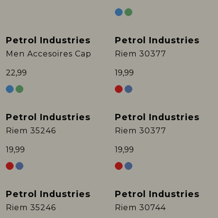
Rokken
T-shirts & Tops
Setje
T-shirts & Tops
Sweaters & Pullovers
Sjaal
Petrol Industries
Petrol Industries
Sweaters & Pullovers
Vesten & Blazers
Sweaters & Pullovers
Vesten & Blazers
T-shirts & Tops
Men Accesoires Cap
Riem 30377
22,99
19,99
T-shirts & Tops
Zwemkleding
T-shirts & Tops
Zwemkleding
Vesten & Blazers
Vesten & Blazers
Vesten & Blazers
Petrol Industries
Petrol Industries
Riem 35246
Riem 30377
19,99
19,99
Petrol Industries
Petrol Industries
Riem 35246
Riem 30744