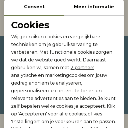
8,00
15,99
Consent
Meer informatie
Rokken
T-shirts & Tops
Setje
T-shirts & Tops
Sweaters & Pullovers
Sjaal
1
Filter
Cookies
Noodzakelijke cookies
Sweaters & Pullovers
Vesten & Blazers
Sweaters & Pullovers
Vesten & Blazers
T-shirts & Tops
Wij gebruiken cookies en vergelijkbare
Personalisatie cookies
technieken om je gebruikservaring te
Altijd als eerste op de hoogte
T-shirts & Tops
Zwemkleding
T-shirts & Tops
Zwemkleding
Vesten & Blazers
verbeteren. Met functionele cookies zorgen
Analytische cookies
zijn?
we dat de website goed werkt. Daarnaast
Vesten & Blazers
Vesten & Blazers
Schrijf je in voor onze nieuwsbrief en ontvang dan
Marketing cookies
gebruiken wij samen met
2 partners
ook gelijk €5,- korting!
analytische en marketingcookies om jouw
gedrag anoniem te analyseren,
gepersonaliseerde content te tonen en
Hoe we met je data omgaan? Bekijk dit in onze
relevante advertenties aan te bieden. Je kunt
privacyverklaring.
zelf bepalen welke cookies je accepteert. Klik
op 'Accepteren' voor alle cookies, of kies
'Instellingen' om je voorkeuren aan te passen.
Automatisch sparen voor korting