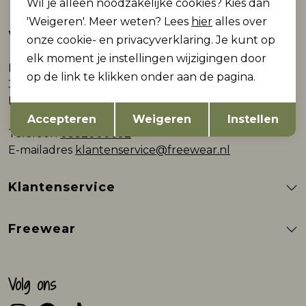
Wil je alleen noodzakelijke cookies? Kies dan
'Weigeren'. Meer weten? Lees
hier
alles over
Webshop
onze cookie- en privacyverklaring. Je kunt op
elk moment je instellingen wijzigingen door
Plein 9
op de link te klikken onder aan de pagina.
3861AB Nijkerk
Nederland
Opslaan
Terug
Accepteren
Weigeren
Instellen
Telefoon
0332000602
E-mailadres
klantenservice@freewear.nl
Klantenservice
Freewear
Volg ons