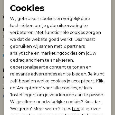
Cookies
Noodzakelijke cookies
Gerelateerde producten
Wij gebruiken cookies en vergelijkbare
Personalisatie cookies
technieken om je gebruikservaring te
Raizzed
Raizzed
verbeteren. Met functionele cookies zorgen
Analytische cookies
Ramapo
Ramapo
we dat de website goed werkt. Daarnaast
Marketing cookies
gebruiken wij samen met
2 partners
24,99
24,99
analytische en marketingcookies om jouw
gedrag anoniem te analyseren,
gepersonaliseerde content te tonen en
Raizzed
Raizzed
relevante advertenties aan te bieden. Je kunt
Orlando
Racid
zelf bepalen welke cookies je accepteert. Klik
39,99
29,99
op 'Accepteren' voor alle cookies, of kies
'Instellingen' om je voorkeuren aan te passen.
Wil je alleen noodzakelijke cookies? Kies dan
'Weigeren'. Meer weten? Lees
hier
alles over