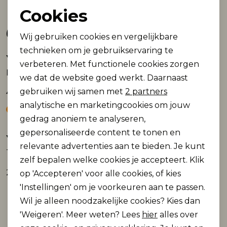
Cookies
Noodzakelijke cookies
Gerelateerde producten
Wij gebruiken cookies en vergelijkbare
Personalisatie cookies
technieken om je gebruikservaring te
Yest
Yest
verbeteren. Met functionele cookies zorgen
Analytische cookies
Kiera
Tomasina Essential top
we dat de website goed werkt. Daarnaast
Marketing cookies
gebruiken wij samen met
2 partners
49,99
49,99
analytische en marketingcookies om jouw
gedrag anoniem te analyseren,
gepersonaliseerde content te tonen en
Yest
Yest
relevante advertenties aan te bieden. Je kunt
Top Zuleica Essential
Safae Essential
zelf bepalen welke cookies je accepteert. Klik
24,99
49,99
op 'Accepteren' voor alle cookies, of kies
'Instellingen' om je voorkeuren aan te passen.
Wil je alleen noodzakelijke cookies? Kies dan
'Weigeren'. Meer weten? Lees
hier
alles over