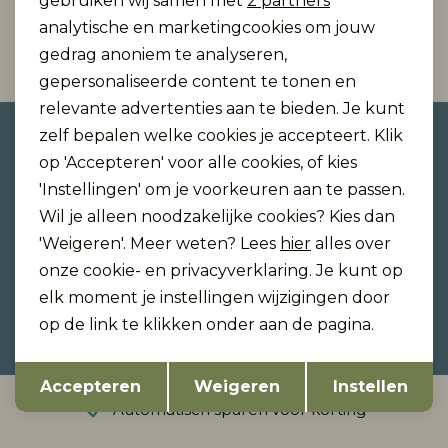
gebruiken wij samen met
2 partners
analytische en marketingcookies om jouw
1
Filter
gedrag anoniem te analyseren,
gepersonaliseerde content te tonen en
relevante advertenties aan te bieden. Je kunt
Altijd als eerste op de hoogte
zelf bepalen welke cookies je accepteert. Klik
op 'Accepteren' voor alle cookies, of kies
zijn?
'Instellingen' om je voorkeuren aan te passen.
Schrijf je in voor onze nieuwsbrief en ontvang dan
Wil je alleen noodzakelijke cookies? Kies dan
ook gelijk €5,- korting!
'Weigeren'. Meer weten? Lees
hier
alles over
onze cookie- en privacyverklaring. Je kunt op
elk moment je instellingen wijzigingen door
Hoe we met je data omgaan? Bekijk dit in onze
op de link te klikken onder aan de pagina.
privacyverklaring.
Opslaan
Terug
Accepteren
Weigeren
Instellen
Automatisch sparen voor korting