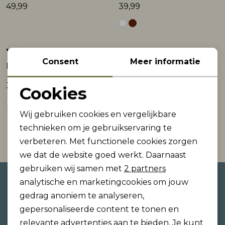
49,99
39,99
Rokken
T-shirts & Tops
Setje
T-shirts & Tops
Sweaters & Pullovers
Sjaal
Yest
Yest
Sweaters & Pullovers
Vesten & Blazers
Sweaters & Pullovers
Vesten & Blazers
T-shirts & Tops
Consent
Meer informatie
Iman
Iliya
T-shirts & Tops
Zwemkleding
T-shirts & Tops
Zwemkleding
Vesten & Blazers
39,99
59,99
Cookies
Noodzakelijke cookies
Vesten & Blazers
Vesten & Blazers
Wij gebruiken cookies en vergelijkbare
Personalisatie cookies
technieken om je gebruikservaring te
1
Filter
verbeteren. Met functionele cookies zorgen
Analytische cookies
we dat de website goed werkt. Daarnaast
Marketing cookies
gebruiken wij samen met
2 partners
Altijd als eerste op de hoogte
analytische en marketingcookies om jouw
zijn?
gedrag anoniem te analyseren,
gepersonaliseerde content te tonen en
Schrijf je in voor onze nieuwsbrief en ontvang dan
relevante advertenties aan te bieden. Je kunt
ook gelijk €5,- korting!