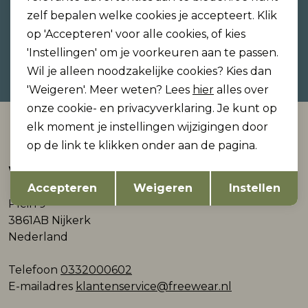
zelf bepalen welke cookies je accepteert. Klik
op 'Accepteren' voor alle cookies, of kies
'Instellingen' om je voorkeuren aan te passen.
Hoe we met je data omgaan? Bekijk dit in onze
Wil je alleen noodzakelijke cookies? Kies dan
privacyverklaring.
'Weigeren'. Meer weten? Lees
hier
alles over
onze cookie- en privacyverklaring. Je kunt op
Automatisch sparen voor korting
elk moment je instellingen wijzigingen door
op de link te klikken onder aan de pagina.
Webshop
Opslaan
Terug
Accepteren
Weigeren
Instellen
Plein 9
3861AB Nijkerk
Nederland
Telefoon
0332000602
E-mailadres
klantenservice@freewear.nl