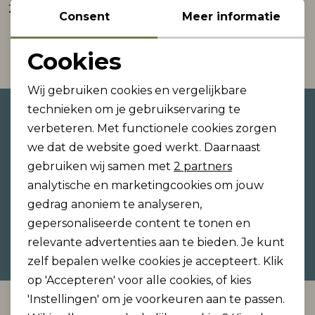
26,99
Consent
Meer informatie
Rokken
T-shirts & Tops
Setje
T-shirts & Tops
Sweaters & Pullovers
Sjaal
1
Filter
Cookies
Noodzakelijke cookies
Sweaters & Pullovers
Vesten & Blazers
Sweaters & Pullovers
Vesten & Blazers
T-shirts & Tops
Wij gebruiken cookies en vergelijkbare
Personalisatie cookies
technieken om je gebruikservaring te
Altijd als eerste op de hoogte
T-shirts & Tops
Zwemkleding
T-shirts & Tops
Zwemkleding
Vesten & Blazers
verbeteren. Met functionele cookies zorgen
Analytische cookies
zijn?
we dat de website goed werkt. Daarnaast
Vesten & Blazers
Vesten & Blazers
Schrijf je in voor onze nieuwsbrief en ontvang dan
Marketing cookies
gebruiken wij samen met
2 partners
ook gelijk €5,- korting!
analytische en marketingcookies om jouw
gedrag anoniem te analyseren,
gepersonaliseerde content te tonen en
Hoe we met je data omgaan? Bekijk dit in onze
relevante advertenties aan te bieden. Je kunt
privacyverklaring.
zelf bepalen welke cookies je accepteert. Klik
op 'Accepteren' voor alle cookies, of kies
'Instellingen' om je voorkeuren aan te passen.
Automatisch sparen voor korting