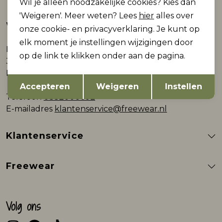
Wil je alleen noodzakelijke cookies? Kies dan
'Weigeren'. Meer weten? Lees
hier
alles over
Webshop
onze cookie- en privacyverklaring. Je kunt op
elk moment je instellingen wijzigingen door
Plein 9
op de link te klikken onder aan de pagina.
3861AB Nijkerk
Nederland
Opslaan
Terug
Accepteren
Weigeren
Instellen
Telefoon
0332000602
E-mailadres
klantenservice@freewear.nl
Klantenservice
Freewear
Volg ons