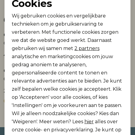
Cookies
Noodzakelijke cookies
Gerelateerde producten
Wij gebruiken cookies en vergelijkbare
Personalisatie cookies
technieken om je gebruikservaring te
verbeteren. Met functionele cookies zorgen
Analytische cookies
Only and Sons
Only and Sons
Nieuw
Nieuw
we dat de website goed werkt. Daarnaast
ONSDAWSON REG LS ZIP HOODIE SWEAT W:
ONSDAWSON REG LS HALF ZIP HIGH NECK:
Marketing cookies
gebruiken wij samen met
2 partners
49,99
39,99
analytische en marketingcookies om jouw
gedrag anoniem te analyseren,
Only and Sons
Only and Sons
gepersonaliseerde content te tonen en
ONSNYLE 5 SS SPLIT POLO KNIT CS
ONSNYLE 5 SS SPLIT POLO KNIT CS
relevante advertenties aan te bieden. Je kunt
zelf bepalen welke cookies je accepteert. Klik
29,99
29,99
op 'Accepteren' voor alle cookies, of kies
'Instellingen' om je voorkeuren aan te passen.
Wil je alleen noodzakelijke cookies? Kies dan
'Weigeren'. Meer weten? Lees
hier
alles over
onze cookie- en privacyverklaring. Je kunt op