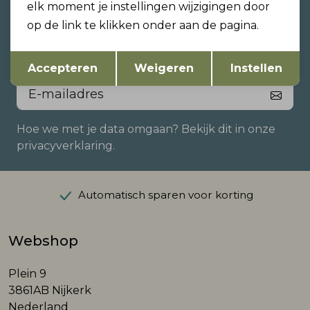
Altijd als eerste op de hoogte
elk moment je instellingen wijzigingen door
zijn?
op de link te klikken onder aan de pagina.
Schrijf je in voor onze nieuwsbrief en ontvang dan
Opslaan
Terug
ook gelijk €5,- korting!
Accepteren
Weigeren
Instellen
Hoe we met je data omgaan? Bekijk dit in onze
privacyverklaring.
Automatisch sparen voor korting
Webshop
Plein 9
3861AB Nijkerk
Nederland