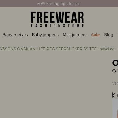
50% korting op alle sale
Baby meisjes
Baby jongens
Maatje meer
Sale
Blog
&SONS ONSKIAN LIFE REG SEERSUCKER SS TEE : naval academy
O
Va
Kl