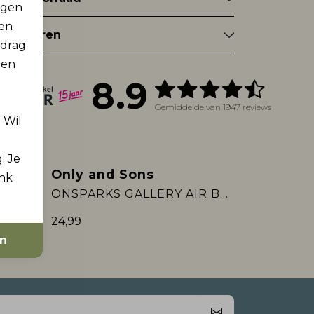
rgen
men
tourneren
edrag
 en
8.9
Gemiddelde van 1947 reviews
. Wil
. Je
Only and Sons
ink
Nieuw
ONSPARKS GALLERY AIR BOXY SS TEE NO:
ONSPARKS GALLERY AIR BOXY SS TEE NO:
24,99
en