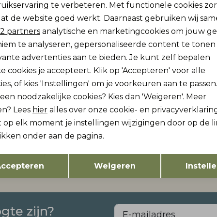
uikservaring te verbeteren. Met functionele cookies zo
Analytische cookies
Marketing cookies
at de website goed werkt. Daarnaast gebruiken wij sa
Re
2 partners
analytische en marketingcookies om jouw g
iem te analyseren, gepersonaliseerde content te tonen
vante advertenties aan te bieden. Je kunt zelf bepalen
e cookies je accepteert. Klik op 'Accepteren' voor alle
ies, of kies 'Instellingen' om je voorkeuren aan te passen
lleen noodzakelijke cookies? Kies dan 'Weigeren'. Meer
en? Lees
hier
alles over onze cookie- en privacyverklaring
 and Sons
Only and Sons
 op elk moment je instellingen wijzigingen door op de l
w
Nieuw
ONSPARKS GALLERY AIR BOXY SS TEE NO:
likken onder aan de pagina.
24,99
Opslaan
Terug
ccepteren
Weigeren
Instell
ogte zijn?