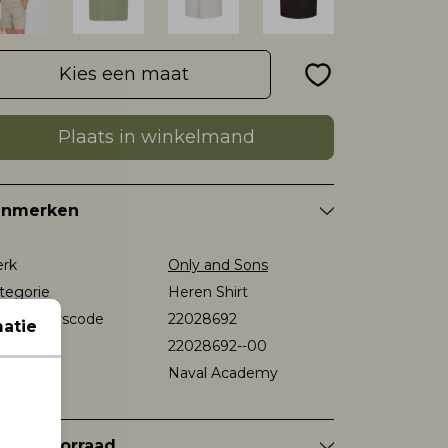
Kies een maat
Plaats in winkelmand
enmerken
rk
Only and Sons
tegorie
Heren Shirt
verancierscode
22028692
atie
stelcode
22028692--00
eur
Naval Academy
nkelvoorraad