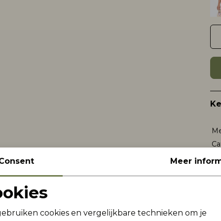
K
Me
Ca
Le
Consent
Meer inform
Be
Kl
ookies
Noodzakelijke cookies
Personalisatie cookies
gebruiken cookies en vergelijkbare technieken om je
Wi