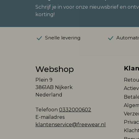
Schrijf je in voor onze nieuwsbrief en ont
korting!
Snelle levering
Automatis
Webshop
Klan
Plein 9
Retou
3861AB Nijkerk
Actie
Nederland
Betal
Algem
Telefoon
0332000602
Verze
E-mailadres
Privac
klantenservice@freewear.nl
Klach