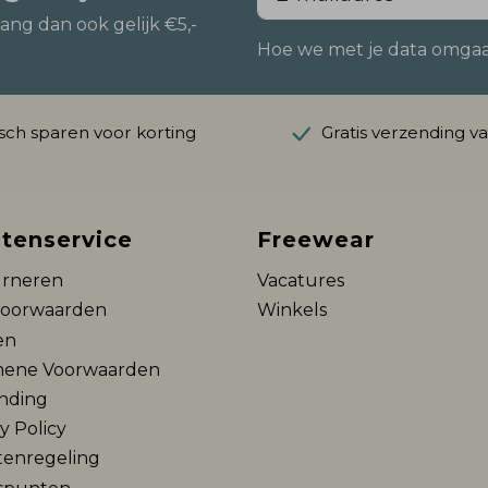
vang dan ook gelijk €5,-
Hoe we met je data omgaan?
ch sparen voor korting
Gratis verzending v
tenservice
Freewear
rneren
Vacatures
voorwaarden
Winkels
en
ene Voorwaarden
nding
y Policy
tenregeling