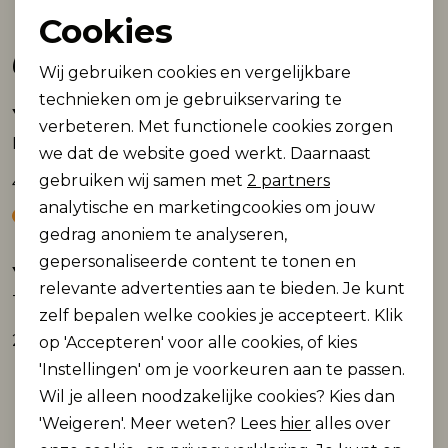
Cookies
Noodzakelijke cookies
Gerelateerde producten
Wij gebruiken cookies en vergelijkbare
Personalisatie cookies
technieken om je gebruikservaring te
Yest
Yest
verbeteren. Met functionele cookies zorgen
Analytische cookies
Kiera
Tomasina Essential top
we dat de website goed werkt. Daarnaast
Marketing cookies
gebruiken wij samen met
2 partners
49,99
49,99
analytische en marketingcookies om jouw
gedrag anoniem te analyseren,
gepersonaliseerde content te tonen en
Yest
Yest
relevante advertenties aan te bieden. Je kunt
Top Zuleica Essential
Reya Essential
zelf bepalen welke cookies je accepteert. Klik
24,99
49,99
op 'Accepteren' voor alle cookies, of kies
'Instellingen' om je voorkeuren aan te passen.
Wil je alleen noodzakelijke cookies? Kies dan
'Weigeren'. Meer weten? Lees
hier
alles over